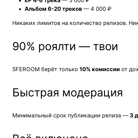
EP 4-6 трека
— 3 000 ₽
Альбом 6-20 треков
— 4 000 ₽
Никаких лимитов на количество релизов. Ни
90% роялти — твои
SFEROOM берёт только
10% комиссии
от дох
Быстрая модерация
Минимальный срок публикации релиза —
3 