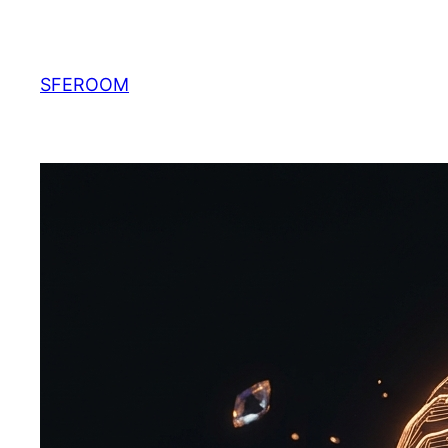
Перейти
к
содержимому
SFEROOM