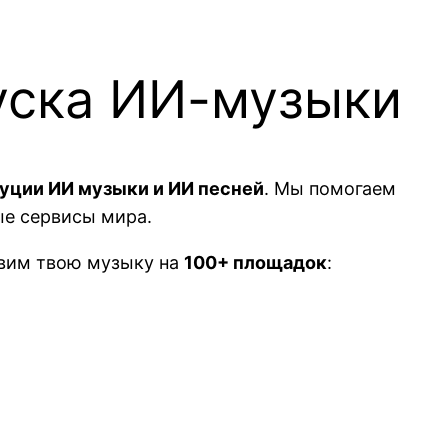
уска ИИ-музыки
буции ИИ музыки и ИИ песней
. Мы помогаем
ые сервисы мира.
авим твою музыку на
100+ площадок
: